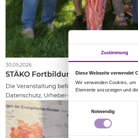
Zustimmung
30.05.2026
STÄKO Fortbildung 2026 "KI und MA
Diese Webseite verwendet 
Wir verwenden Cookies, um In
Die Veranstaltung befasste sich mit Grundlage
Elemente anzuzeigen und die 
Datenschutz, Urheber- und…
Einwilligungsauswahl
Notwendig