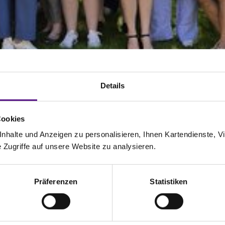
Details
V – nutzen, gestalten und mitbestim
Cookies
halte und Anzeigen zu personalisieren, Ihnen Kartendienste, Vi
n des KI-Rechts, Wechselwirkungen von KI und
Zugriffe auf unsere Website zu analysieren.
Präferenzen
Statistiken