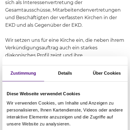
sich als Interessenvertretung der
Gesamtausschüsse, Mitarbeitendenvertretungen
und Beschäftigten der verfassten Kirchen in der
EKD und als Gegenüber der EKD.
Wir setzen uns für eine Kirche ein, die neben ihrem
Verkündigungsauftrag auch ein starkes
diakonisches Profil zeigt und ihre
Mitarbeitendenvertretungen als gleichberechtigte
Partner achtet.
Zustimmung
Details
Über Cookies
Unser vorrangiges Ziel ist es, die Rechte der MAVen
im Mitarbeitendenvertretungsgesetz der EKD zu
Diese Webseite verwendet Cookies
verbessern und die Gesamtausschüsse in allen
Wir verwenden Cookies, um Inhalte und Anzeigen zu
mitarbeitendenvertretungsrechtlichen
personalisieren, Ihnen Kartendienste, Videos oder andere
Fragestellungen zu informieren, zu beraten und zu
interaktive Elemente anzuzeigen und die Zugriffe auf
unterstützen.
unsere Website zu analysieren.