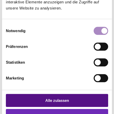
interaktive Elemente anzuzeigen und die Zugriffe auf
der Ev. Kirche in Hessen und
unsere Website zu analysieren.
Nassau
Einwilligungsauswahl
Notwendig
Landeskirchliche MAV der Ev.
Präferenzen
Kirche von Kurhessen-Waldeck
Statistiken
Marketing
Gesamtausschuss der MAVen
der Ev. Kirche Mitteldeutschlands
Alle zulassen