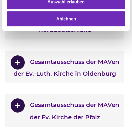
Auswahl erlauben
Gesamtausschuss der MAVen
Ablehnen
Ev.-Luth. Kirche in
Norddeutschland
Gesamtausschuss der MAVen
der Ev.-Luth. Kirche in Oldenburg
Gesamtausschuss der MAVen
der Ev. Kirche der Pfalz